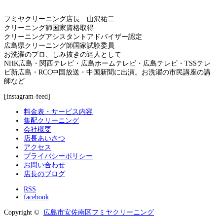
フミヤクリーニング店長 山沢祐二
クリーニング師国家資格取得
クリーニングアシスタントアドバイザー認定
広島県クリーニング師国家試験委員
お洗濯のプロ、しみ抜きの達人として
NHK広島・関西テレビ・広島ホームテレビ・広島テレビ・TSSテレ
ビ新広島・RCC中国放送・中国新聞に出演。お洗濯の市民講座の講
師など
[instagram-feed]
料金表・サービス内容
集配クリーニング
会社概要
店長あいさつ
アクセス
プライバシーポリシー
お問い合わせ
店長のブログ
RSS
facebook
Copyright ©
広島市安佐南区フミヤクリーニング