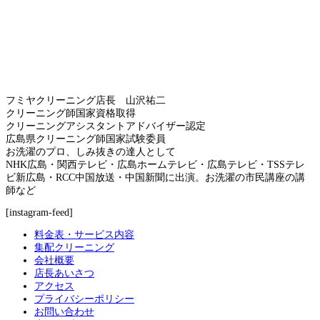
フミヤクリーニング店長 山沢祐二
クリーニング師国家資格取得
クリーニングアシスタントアドバイザー認定
広島県クリーニング師国家試験委員
お洗濯のプロ、しみ抜きの達人として
NHK広島・関西テレビ・広島ホームテレビ・広島テレビ・TSSテレ
ビ新広島・RCC中国放送・中国新聞に出演。お洗濯の市民講座の講
師など
[instagram-feed]
料金表・サービス内容
集配クリーニング
会社概要
店長あいさつ
アクセス
プライバシーポリシー
お問い合わせ