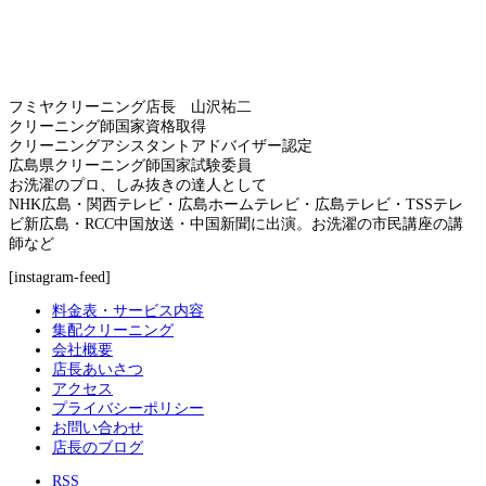
フミヤクリーニング店長 山沢祐二
クリーニング師国家資格取得
クリーニングアシスタントアドバイザー認定
広島県クリーニング師国家試験委員
お洗濯のプロ、しみ抜きの達人として
NHK広島・関西テレビ・広島ホームテレビ・広島テレビ・TSSテレ
ビ新広島・RCC中国放送・中国新聞に出演。お洗濯の市民講座の講
師など
[instagram-feed]
料金表・サービス内容
集配クリーニング
会社概要
店長あいさつ
アクセス
プライバシーポリシー
お問い合わせ
店長のブログ
RSS